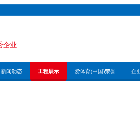
秀企业
新闻动态
工程展示
爱体育(中国)荣誉
企
联系我们