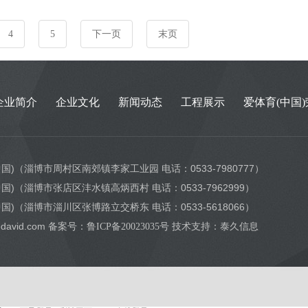
4
5
下一页
末页
企业简介
企业文化
新闻动态
工程展示
爱体育(中国
国)（淄博市周村区南郊镇李家工业园 电话：0533-7980777）
国)（淄博市张店区沣水镇高炳西村 电话：0533-7962999）
国)（淄博市淄川区张博路立交桥东 电话：0533-5618066）
david.com 备案号：
技术支持：
鲁ICP备20023035号
泰久信息