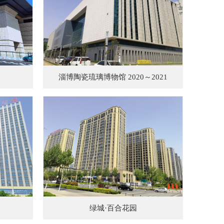
淄博陶瓷琉璃博物馆 2020～2021
绿城·百合花园