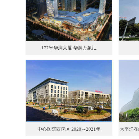
177米华润大厦.华润万象汇
中心医院西院区 2020～2021年
太平洋在