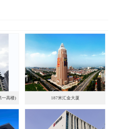
第一高楼)
187米汇金大厦