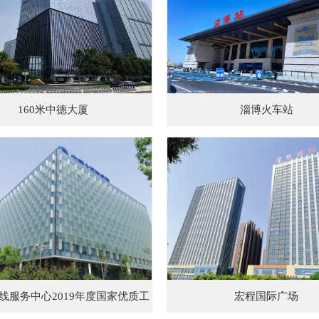
160米中德大厦
淄博火车站
线服务中心2019年度国家优质工
宏程国际广场