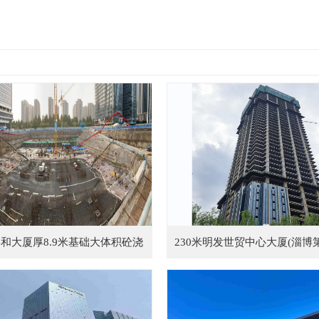
嘉和大厦厚8.9米基础大体积砼浇
230米明发世贸中心大厦(淄博