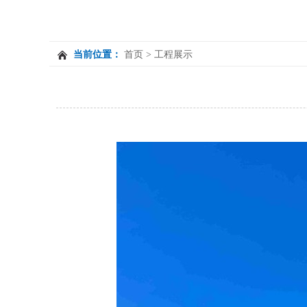
当前位置：
首页
>
工程展示