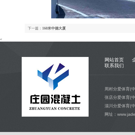
下一篇：
160米中德大厦
<
网站首页
联系我们
周村分爱体育(中
张店分爱体育(中
淄川分爱体育(中
网址：www.jade