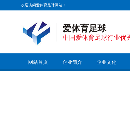
欢迎访问爱体育足球网站！
爱体育足球
中国爱体育足球行业优
网站首页
企业简介
企业文化