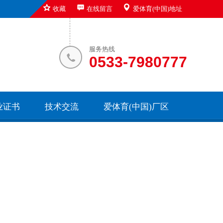
收藏
在线留言
爱体育(中国)地址
服务热线
0533-7980777
业证书
技术交流
爱体育(中国)厂区