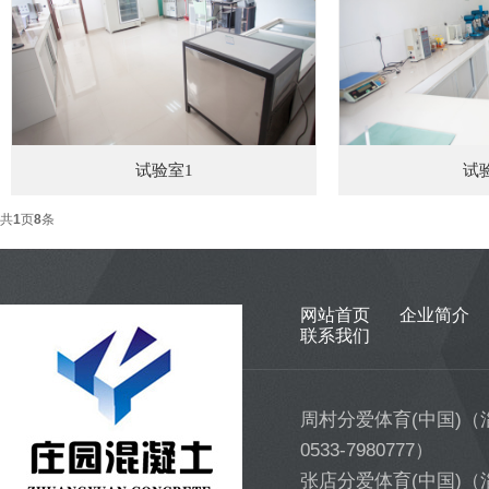
试验室1
试
共
1
页
8
条
网站首页
企业简介
联系我们
周村分爱体育(中国)
0533-7980777）
张店分爱体育(中国)（