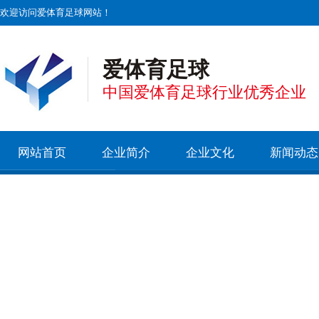
欢迎访问爱体育足球网站！
爱体育足球
中国爱体育足球行业优秀企业
网站首页
企业简介
企业文化
新闻动态