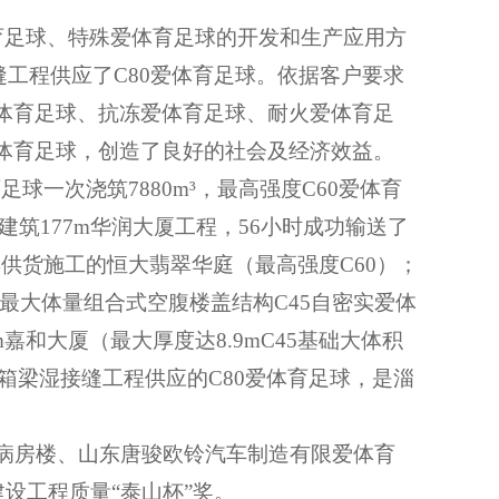
育足球、特殊爱体育足球的开发和生产应用方
缝工程供应了
C80
爱体育足球。依据客户要求
体育足球、抗冻爱体育足球、耐火爱体育足
体育足球，创造了良好的社会及经济效益。
育足球
一次浇筑
7880m
³，最高强度
C60
爱体育
建筑
177m
华润大厦工程，
56
小时成功输送了
年供货施工的恒大翡翠华庭（最高强度
C60
）；
最大体量组合式空腹楼盖结构
C45
自密实爱体
m
嘉和大厦（最大厚度达
8.9mC45
基础
大体积
箱梁湿接缝工程供应的
C80
爱体育足球，是淄
合病房楼、山东唐骏欧铃汽车制造有限爱体育
设工程质量“泰山杯”奖。