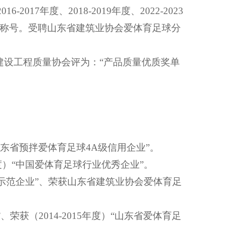
2016-2017
年度、
201
8
-201
9
年度、
2022-2023
誉称号。受聘山东省建筑业协会爱体育足球分
建设工程质量协会评为：“产品质量优质奖单
山东省预拌爱体育足球
4A
级信用企业”。
度）“中国爱体育足球行业优秀企业”。
示范企业”、荣获山东省建筑业协会爱体育足
”、荣获（
2014-2015
年度）“山东省爱体育足