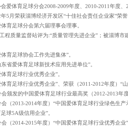
协会爱体育足球分会
2008-2009
年度、
2010-2011
年度、
2
年
5
月荣获淄博经济开发区“十佳社会责任企业家”荣
爱体育足球分会第六届理事会理事。
工程质量监督站评为
:
“质量管理先进企业”；被淄博市
爱体育足球协会工作先进集体”。
山东省爱体育足球新技术应用先进单位”。
爱体育足球行业优秀企业”。
爱体育足球行业优秀企业”、荣获（
2011-2012
年度）“
分会颁发的中国爱体育足球行业最高奖（
2012-2013
年
分会（
2013-2014
年度）“中国爱体育足球行业绿色生产
育足球
5A
级信用企业”。
分会（
2014-2015
年度）“中国爱体育足球行业优秀企业