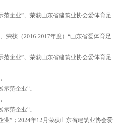
示范企业”、荣获山东省建筑业协会爱体育足
”、荣获（
2016-2017
年度）“山东省爱体育足
示范企业”、荣获山东省建筑业协会爱体育足
”。
展示范企业”。
”。
展示范企业”。
企业”
；
2024
年
12
月荣获山东省建筑业协会爱