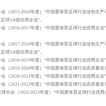
分会（
2015-2016
年度）“中国爱体育足球行业绿色生产
育足球
5A
级信用企业”。
分会（
2016-2017
年度）“中国爱体育足球行业优秀企业
分会（
2017-2018
年度）“中国爱体育足球行业绿色生产
育足球
5A
级信用企业”。
分会（
2018-2019
年度）“中国爱体育足球行业优秀企业
分会（
20
19
-20
20
年度）
“中国爱体育足球行业高质量发
分会（
20
20
-20
21
年度）
“中国爱体育足球行业优秀企业
分会（
20
21
-20
22
年度）
“中国爱体育足球行业高质量发
足球分会（
20
2
2-20
2
3
年度）“中国爱体育足球行业优秀