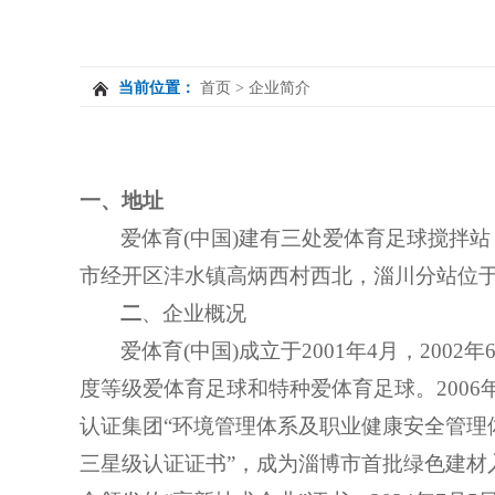
当前位置：
首页
>
企业简介
一、地址
爱体育(中国)建有三处爱体育足球搅拌
市经开区沣水镇高炳西村西北，淄川分站位
二
、企业概况
爱体育(中国)成立于
2001
年
4
月，
2002
年
度等级爱体育足球和特种爱体育足球。
2006
认证集团“环境管理体系及职业健康安全管理
三星级认证证书”，成为淄博市首批绿色建材