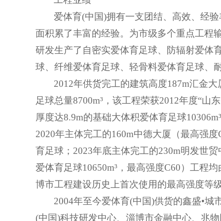
爱体育(中国)拥有一支团结、高效、经
面积累了丰富的经验。为市级多个重点工程
研发生产了自密实爱体育足球、防辐射爱体
球、纤维爱体育足球、轻骨料爱体育足球、
2012
年供货完工的建筑高度
187m
汇金大
足球总量
8700m
³，该工程荣获
2012
年度“山
厚度达
8.9m
的基础大体积爱体育足球
10306m
2020
年主体完工的
160m
中德大厦（最高强度
育足球；
202
3
年底主体完工的
230m
明发世贸
爱体育足球
10650m
³，最高强度
C60
）工程均
博市工程建设历史上首次使用的最高强度等
2004
年至今爱体育(中国)供货的鑫盛•
(中国)科技研发中心、淄博市金融中心、兆