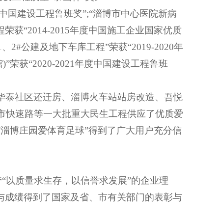
中国建设工程鲁班奖”
;
“淄博市中心医院新病
程荣获“
2014-2015
年度中国施工企业国家优质
1
、
2#
公建及地下车库工程”荣获“
2019-2020
年
馆
)
”荣获“
2020-2021
年度中国建设工程鲁班
华泰社区还迁房、淄博火车站站房改造、吾悦
市快速路等一大批重大民生工程供应了优质爱
“淄博庄园爱体育足球”得到了广大用户充分信
持
“以质量求生存，以信誉求发展”的企业理
展与成绩得到了国家及省、市有关部门的表彰与