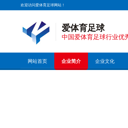
欢迎访问爱体育足球网站！
爱体育足球
中国爱体育足球行业优
网站首页
企业简介
企业文化
联系我们