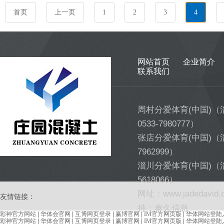
首页
上一页
1
2
3
4
网站首页
企业简介
联系我们
周村分爱体育(中国)
0533-7980777）
张店分爱体育(中国)（
7962999）
淄川分爱体育(中国)（
5618066）
网址：www.jadedavi
友情链接：
持：
泰久信息
彩神官方网站
|
华体会官网
|
互博网页登录
|
赢博官网
|
IM官方网页版
|
华体网站登陆
彩神官方网站
|
华体会官网
|
互博网页登录
|
赢博官网
|
IM官方网页版
|
华体网站登陆