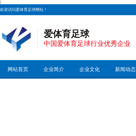
}
欢迎访问爱体育足球网站！
爱体育足球
中国爱体育足球行业优秀企业
网站首页
企业简介
企业文化
新闻动态