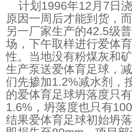
计划1996年12月7
原因一周后才能到货，
另一厂家生产的42.5级
场，下午取样进行爱体
性。当地没有粉煤灰和
生产泵送爱体育足球，减
们先掺加1.2%减水剂
的爱体育足球坍落度只有
1.6%，坍落度也只有1
结果爱体育足球初始坍落