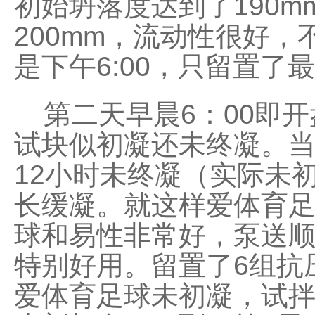
初始坍落度达到了190
200mm，流动性很好
是下午6:00，只留置
第二天早晨6：00即开
试块似初凝还未终凝。当
12小时未终凝（实际未
长缓凝。就这样爱体育足
球和易性非常好，泵送
特别好用。留置了6组抗
爱体育足球未初凝，试拌