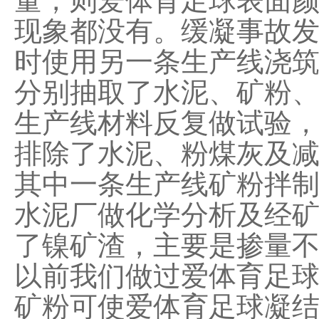
量，则爱体育足球表面
现象都没有。缓凝事故
时使用另一条生产线浇
分别抽取了水泥、矿粉
生产线材料反复做试验
排除了水泥、粉煤灰及
其中一条生产线矿粉拌
水泥厂做化学分析及经
了镍矿渣，主要是掺量
以前我们做过爱体育足
矿粉可使爱体育足球凝