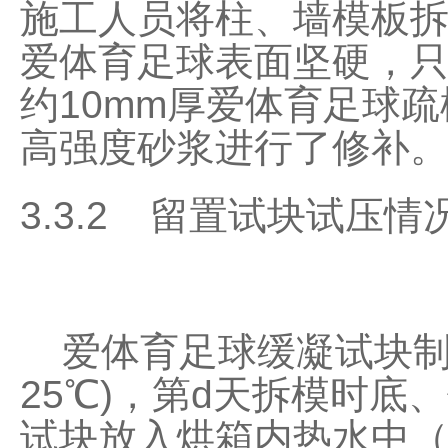
施工人员将柱、墙模板
爱体育足球表面坚硬，
约10mm厚爱体育足球
高强度砂浆进行了修补
3.3.2 留置试块试压情
爱体育足球缓凝试块制作
25℃)，第d天拆模时底
试块放入烘箱内热水中（