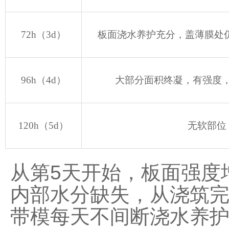
72h
（3d）
板面浇水养护充分，盖薄膜处
96h
（4d）
大部分面积终凝，有强度
120h
（5d）
无软部位
从第5天开始，板面强度
内部水分缺失，从浇筑完
带模每天不间断浇水养护