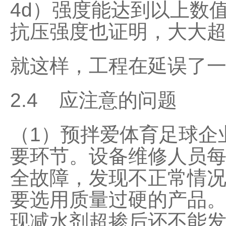
4d）强度能达到以上数
抗压强度也证明，大大
就这样，工程在延误了
2.4 应注意的问题
（1）预拌爱体育足球企
要环节。设备维修人员
全故障，发现不正常情
要选用质量过硬的产品
现减水剂超掺后还不能