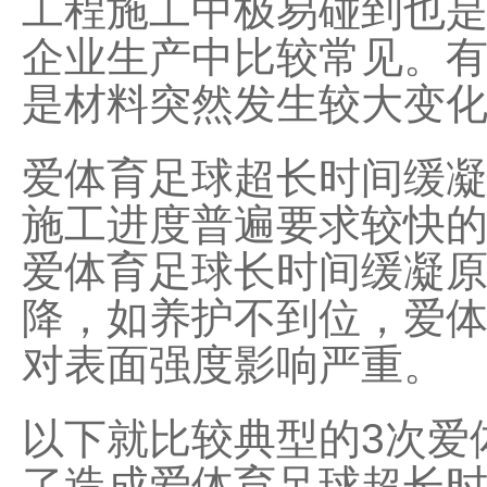
工程施工中极易碰到也
企业生产中比较常见。
是材料突然发生较大变
爱体育足球超长时间缓
施工进度普遍要求较快
爱体育足球长时间缓凝
降，如养护不到位，爱
对表面强度影响严重。
以下就比较典型的3次爱
了造成爱体育足球超长