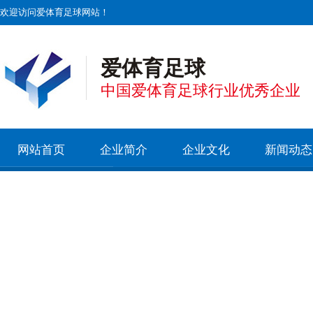
欢迎访问爱体育足球网站！
爱体育足球
中国爱体育足球行业优秀企业
网站首页
企业简介
企业文化
新闻动态