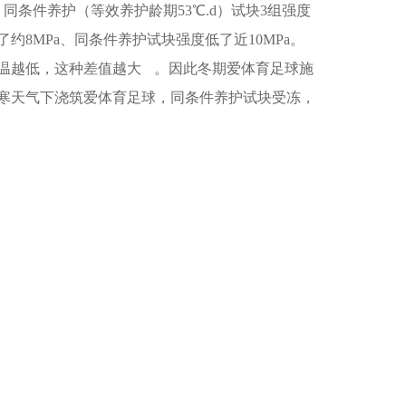
.3；同条件养护（等效养护龄期53℃.d）试块3组强度
低了约8MPa、同条件养护试块强度低了近10MPa。
温越低，这种差值越大 。因此冬期爱体育足球施
寒天气下浇筑爱体育足球，同条件养护试块受冻，