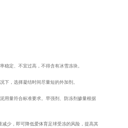
水率稳定、不宜过高，不得含有冰雪冻块。
情况下，选择凝结时间尽量短的外加剂。
水泥用量符合标准要求。早强剂、防冻剂掺量根据
量减少，即可降低爱体育足球受冻的风险，提高其