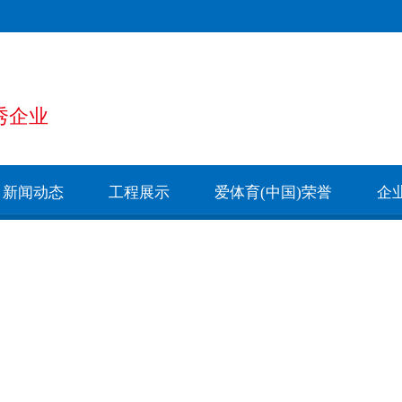
秀企业
新闻动态
工程展示
爱体育(中国)荣誉
企