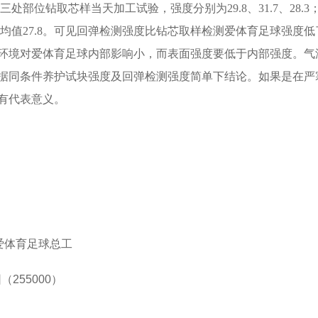
从这三处部位钻取芯样当天加工试验，强度分别为29.8、31.7、28
天强度平均值27.8。可见回弹检测强度比钻芯取样检测爱体育足球强度
环境对爱体育足球内部影响小，而表面强度要低于内部强度。气
据同条件养护试块强度及回弹检测强度简单下结论。如果是在严
有代表意义。
爱体育足球总工
园（
255000
）