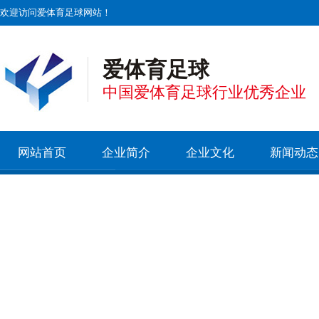
欢迎访问爱体育足球网站！
爱体育足球
中国爱体育足球行业优秀企业
网站首页
企业简介
企业文化
新闻动态