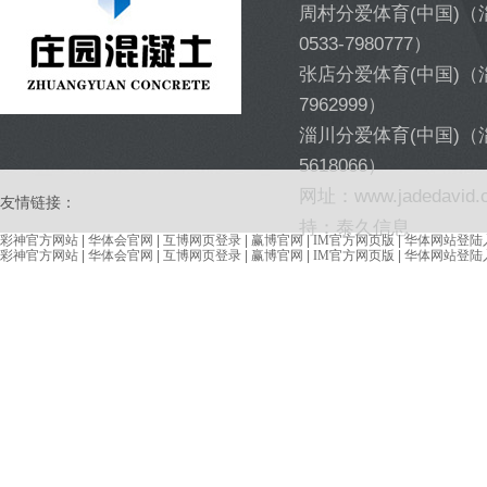
周村分爱体育(中国)
0533-7980777）
张店分爱体育(中国)（
7962999）
淄川分爱体育(中国)（
5618066）
网址：www.jadedavi
友情链接：
持：
泰久信息
彩神官方网站
|
华体会官网
|
互博网页登录
|
赢博官网
|
IM官方网页版
|
华体网站登陆
彩神官方网站
|
华体会官网
|
互博网页登录
|
赢博官网
|
IM官方网页版
|
华体网站登陆