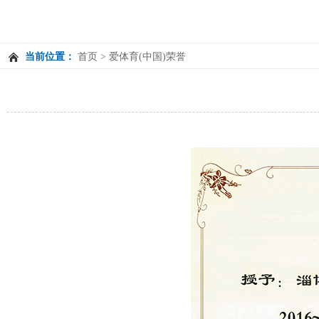
当前位置：
首页
>
爱体育(中国)荣誉