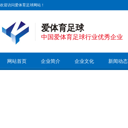
欢迎访问爱体育足球网站！
爱体育足球
中国爱体育足球行业优秀企业
网站首页
企业简介
企业文化
新闻动态